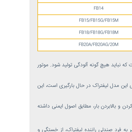
FB14
FB15/FB15G/FB15M
FB18/FB18G/FB18M
FB20A/FB20AG/20M
ب برای فضاهایی است که نباید هیچ گونه آلودگی تولید شود. موتور
خ با قابلیت چرخش 90 درجه است. همچنین وقتی این مدل لیفتراک در حال بارگیری است، این
ن و بالابردن بار، مطابق اصول ایمنی داشته
ه فرد صندلی راننده لیفتراک، از خستگی و