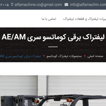
alfamachine.co@gmail.com
0936-1352015
یرات لیفتراک و قطعات لیفتراک
تماس با ما
لیفتراک برقی کوماتسو سری AE/AM
صفحه اصلی
محصولات لیفتراک کوماتسو
لیفتراک برقی کوماتسو سری AE/AM