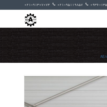
021-91307074
021-95119857