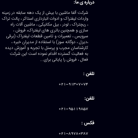
درباره ی ما:
شرکت آلفا ماشین با بیش از یک دهه سابقه در زمینه
واردات لیفتراک و ادوات انبارداری استاکر ، پالت تراک
، ریچتراک ، لودر ، بیل مکانیکی ، ماشین آلات راه
سازی و همچنین باتری های لیفتراک، فروش ،
سرویس ، تعمیرات و تامین قطعات لیفتراک (برقی
،دیزل ، دوگانه سوز) با استفاده از مدیران خبره ،
کارشناسان مجرب و پرسنل با تجربه و آموزش دیده
به فعالیت گسترده اقدام نموده است این شرکت
فعال ، فروش را پایانی برای...
تلفن :
021-91307074
تلفن:
021-95119857
فکس :
021-89780387