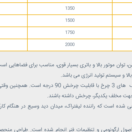
1350
1500
1750
2000
فتراک برقی کوماتسو با قابلیت حل بار تا 2 تن، توان موتور بالا و باتری بسیار قوی، مناس
لیفتراک برقی کوماتسو، سری AM50، لیفتراک های 3 چر
جهت مخلف یکدیگر، چرخش داشته باشند.
 شده است که راننده لیفتراک، میدان دید وسیع در هنگام کارکرد
صول ارگونومی و تنظیمات فنر انجام شده است. طراحی منحصر ب