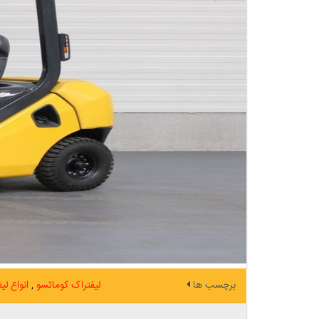
برچسب ها
لیفتراک کوماتسو
انواع ل