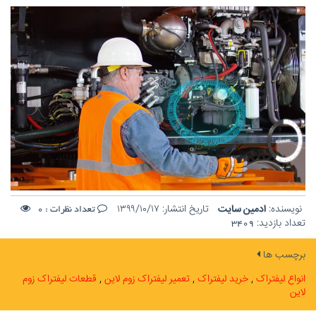
نویسنده:
ادمین سایت
تاریخ انتشار:
۱۳۹۹/۱۰/۱۷
تعداد نظرات :
0
تعداد بازدید:
3409
برچسب ها
انواع لیفتراک
خرید لیفتراک
تعمیر لیفتراک زوم لاین
قطعات لیفتراک زوم
لاین