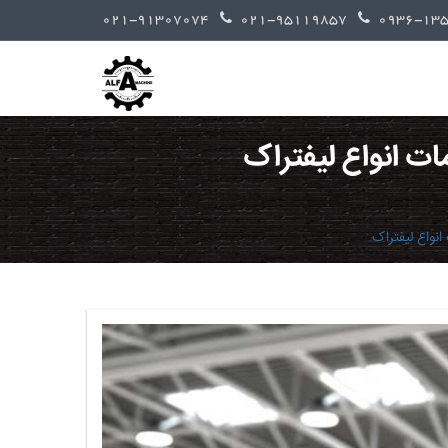
021-91307074
021-95119857
ات انواع لیفتراک
نواع لیفتراک