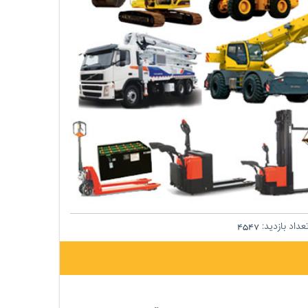
داد بازدید:
4547