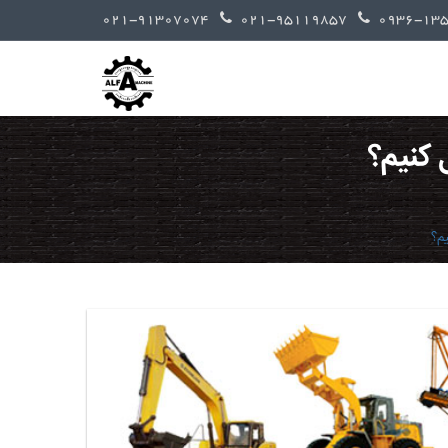
021-91307074
021-95119857
 کنیم؟
م؟