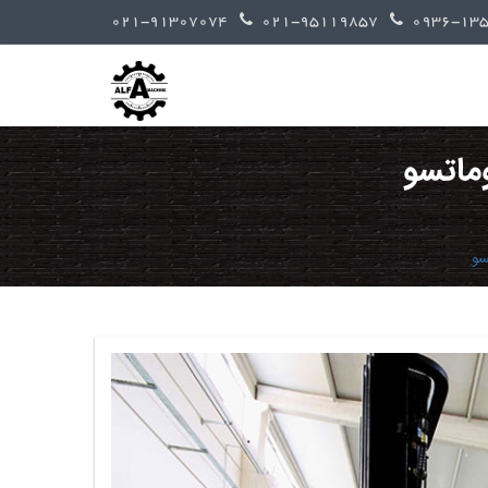
021-91307074
021-95119857
وماتسو
سو