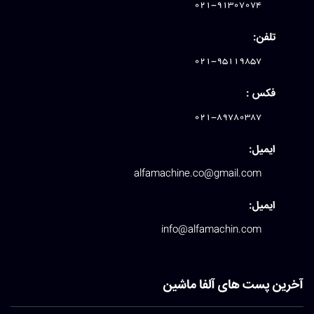
021-91307074
تلفن:
021-95119857
فکس :
021-89780387
ایمیل:
alfamachine.co@gmail.com
ایمیل:
info@alfamachin.com
آخرین پست های آلفا ماشین