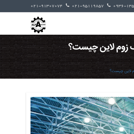
021-91307074
021-95119857
اک زوم لاین چیست؟
وم لاین چیست؟