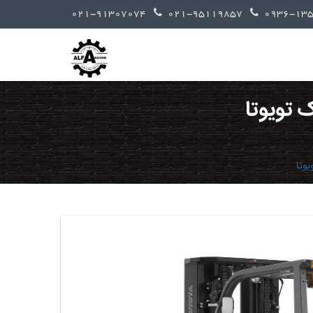
021-91307074
021-95119857
 تویوتا
یوتا