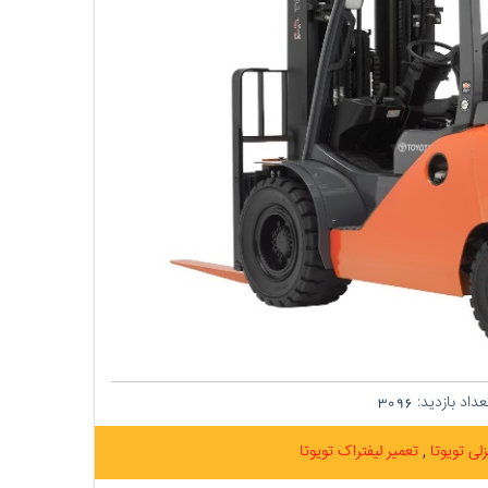
داد بازدید:
3096
زلی تویوتا
تعمیر لیفتراک تویوتا