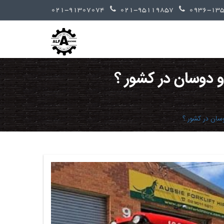
021-91307074
021-95119857
و دوسان در کشور ؟
سان در کشور ؟