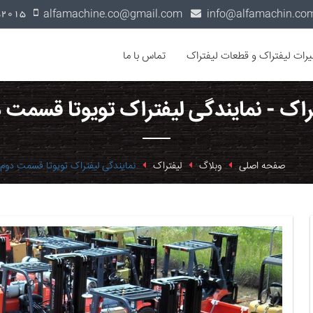
alfamachine.co@gmail.com
0936-1352015
یرات لیفتراک و قطعات لیفتراک
تماس با ما
راک - نمایندگی لیفتراک تویوتا قسمت 
صفحه اصلی
وبلاگ
لیفتراک
نمایندگی لیفتراک تویوتا قسمت دوم