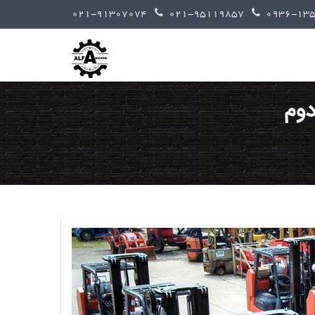
021-91307074
021-95119857
دوم