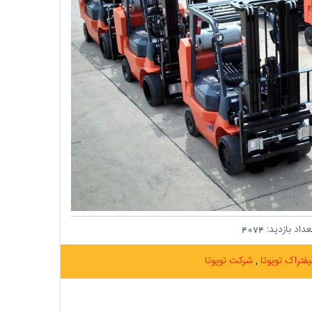
داد بازدید:
4074
یفتراک تویوتا
شرکت تویوتا