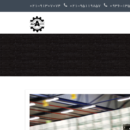
021-91307074
021-95119857