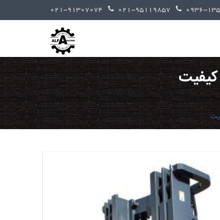
021-91307074
021-95119857
 کیفیت
فیت