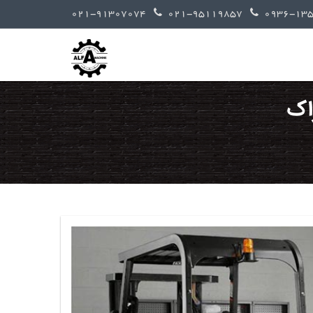
021-91307074
021-95119857
اک