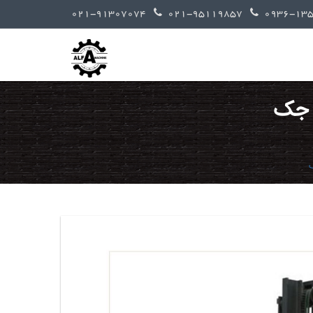
021-91307074
021-95119857
ک جک