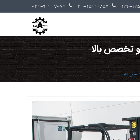
021-91307074
021-95119857
 و تخصص بالا
خصص بالا