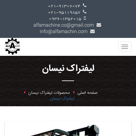
021-91307074
021-95119857
0936-1352015
alfamachine.co@gmail.com
info@alfamachin.com
لیفتراک نیسان
صفحه اصلی
محصولات لیفتراک نیسان
لیفتراک نیسان