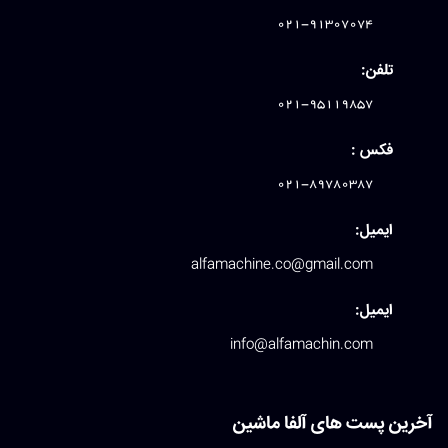
021-91307074
تلفن:
021-95119857
فکس :
021-89780387
ایمیل:
alfamachine.co@gmail.com
ایمیل:
info@alfamachin.com
آخرین پست های آلفا ماشین