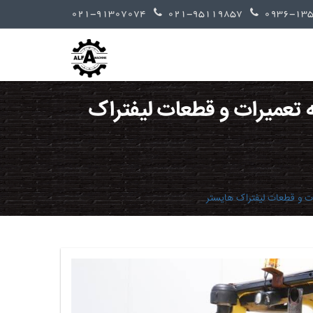
021-91307074
021-95119857
ه تعمیرات و قطعات لیفتراک
رات و قطعات لیفتراک هایستر