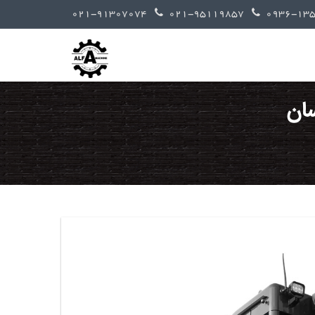
021-91307074
021-95119857
سان