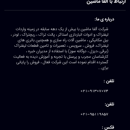
ارتباط با آلفا ماشین
درباره ی ما:
شرکت آلفا ماشین با بیش از یک دهه سابقه در زمینه واردات
لیفتراک و ادوات انبارداری استاکر ، پالت تراک ، ریچتراک ، لودر ،
بیل مکانیکی ، ماشین آلات راه سازی و همچنین باتری های
لیفتراک، فروش ، سرویس ، تعمیرات و تامین قطعات لیفتراک
(برقی ،دیزل ، دوگانه سوز) با استفاده از مدیران خبره ،
کارشناسان مجرب و پرسنل با تجربه و آموزش دیده به فعالیت
گسترده اقدام نموده است این شرکت فعال ، فروش را پایانی
برای...
تلفن :
021-91307074
تلفن:
021-95119857
فکس :