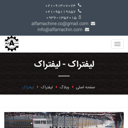
021-91307074
021-95119857
0936-1352015
alfamachine.co@gmail.com
info@alfamachin.com
لیفتراک - لیفتراک
صفحه اصلی
وبلاگ
لیفتراک
لیفتراک