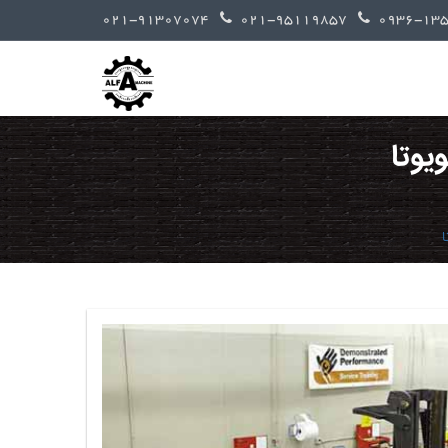
021-91307074
021-95119857
یوتا
ا