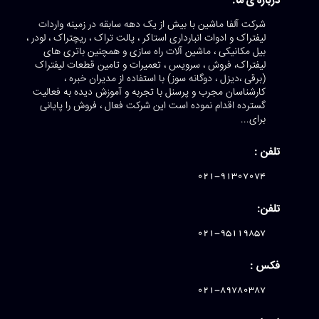
درباره ی ما:
شرکت آلفا ماشین با بیش از یک دهه سابقه در زمینه واردات
لیفتراک و ادوات انبارداری استاکر ، پالت تراک ، ریچتراک ، لودر ،
بیل مکانیکی ، ماشین آلات راه سازی و همچنین باتری های
لیفتراک، فروش ، سرویس ، تعمیرات و تامین قطعات لیفتراک
(برقی ،دیزل ، دوگانه سوز) با استفاده از مدیران خبره ،
کارشناسان مجرب و پرسنل با تجربه و آموزش دیده به فعالیت
گسترده اقدام نموده است این شرکت فعال ، فروش را پایانی
برای...
تلفن :
021-91307074
تلفن:
021-95119857
فکس :
021-89780387