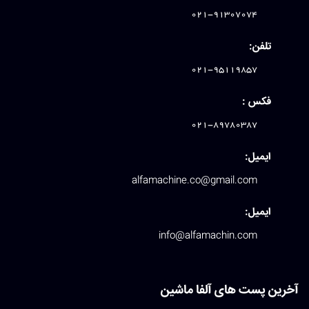
021-91307074
تلفن:
021-95119857
فکس :
021-89780387
ایمیل:
alfamachine.co@gmail.com
ایمیل:
info@alfamachin.com
آخرین پست های آلفا ماشین