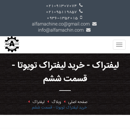
021-91307074
021-95119857
0936-1352015
alfamachine.co@gmail.com
info@alfamachin.com
لیفتراک - خرید لیفتراک تویوتا -
قسمت ششم
صفحه اصلی
وبلاگ
لیفتراک
خرید لیفتراک تویوتا - قسمت ششم