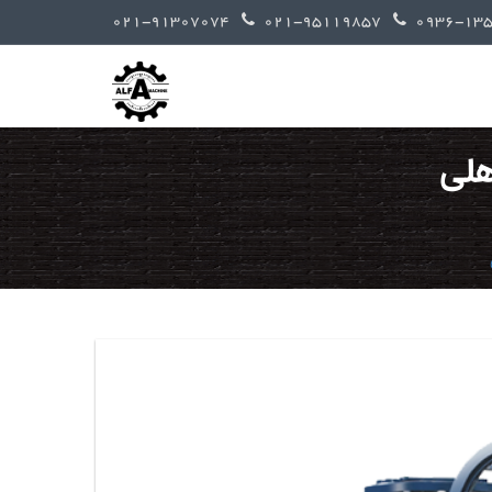
021-91307074
021-95119857
هلی