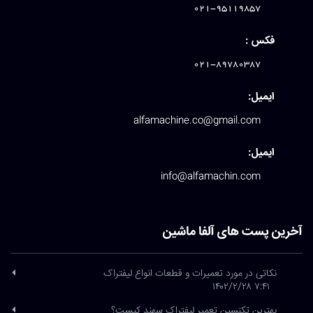
021-95119857
فکس :
021-89780387
ایمیل:
alfamachine.co@gmail.com
ایمیل:
info@alfamachin.com
آخرین پست های آلفا ماشین
نکاتی در مورد تعمیرات و قطعات انواع لیفتراک
۷:۴۱ ۱۴۰۲/۲/۲۸
بهترین تکنسین تعمیر لیفتراک سهند کیست؟