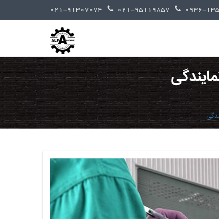
021-91307074
021-95119857
مایندگی
ندگی