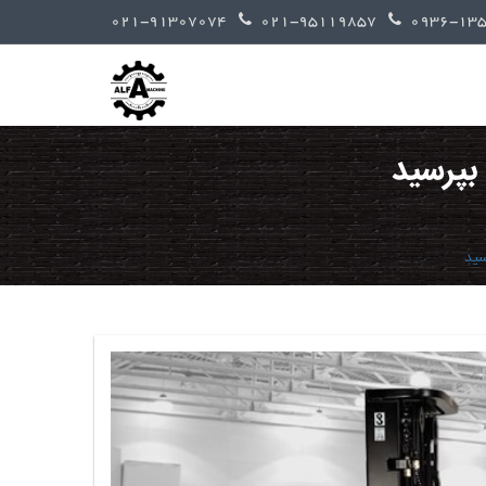
021-91307074
021-95119857
 بپرسید
سید