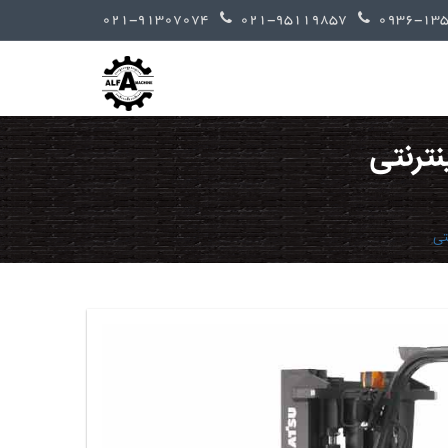
021-91307074
021-95119857
نترنتی
تی