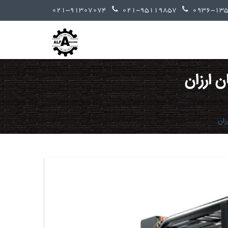
021-91307074
021-95119857
 ارزان
زان