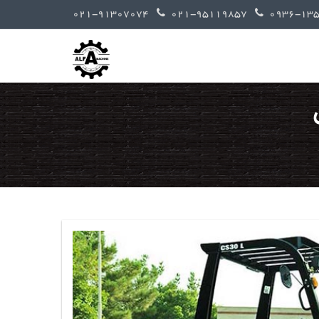
021-91307074
021-95119857