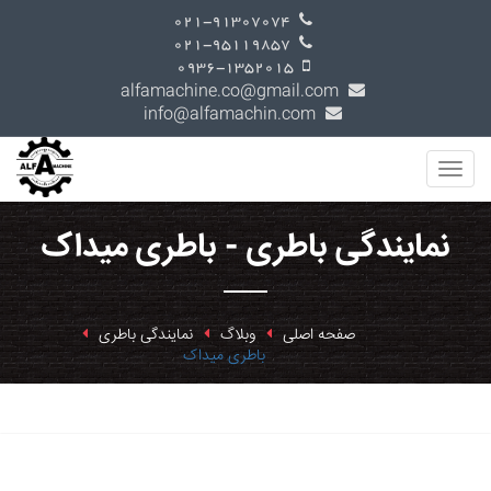
021-91307074
021-95119857
0936-1352015
alfamachine.co@gmail.com
info@alfamachin.com
نمایندگی باطری - باطری میداک
صفحه اصلی
وبلاگ
نمایندگی باطری
باطری میداک