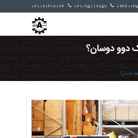
021-91307074
021-95119857
اک دوو دوسان؟
دوو دوسان؟