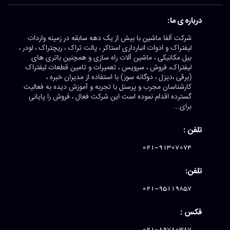
درباره ی ما:
شرکت آلفا ماشین با بیش از یک دهه سابقه در زمینه واردات
لیفتراک و ادوات انبارداری استاکر ، پالت تراک ، ریچتراک ، لودر ،
بیل مکانیکی ، ماشین آلات راه سازی و همچنین باتری های
لیفتراک، فروش ، سرویس ، تعمیرات و تامین قطعات لیفتراک
(برقی ،دیزل ، دوگانه سوز) با استفاده از مدیران خبره ،
کارشناسان مجرب و پرسنل با تجربه و آموزش دیده به فعالیت
گسترده اقدام نموده است این شرکت فعال ، فروش را پایانی
برای...
تلفن :
021-91307074
تلفن:
021-95119857
فکس :
021-89780387