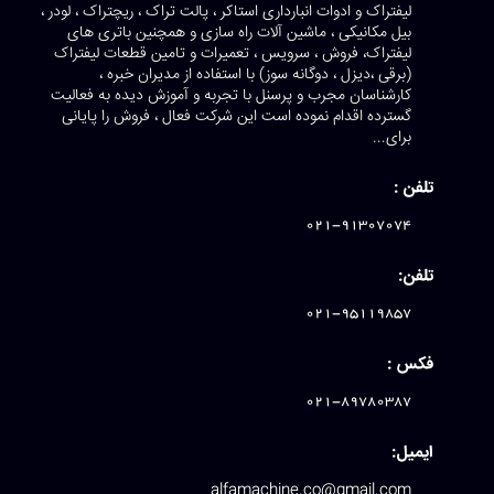
لیفتراک و ادوات انبارداری استاکر ، پالت تراک ، ریچتراک ، لودر ،
بیل مکانیکی ، ماشین آلات راه سازی و همچنین باتری های
لیفتراک، فروش ، سرویس ، تعمیرات و تامین قطعات لیفتراک
(برقی ،دیزل ، دوگانه سوز) با استفاده از مدیران خبره ،
کارشناسان مجرب و پرسنل با تجربه و آموزش دیده به فعالیت
گسترده اقدام نموده است این شرکت فعال ، فروش را پایانی
برای...
تلفن :
021-91307074
تلفن:
021-95119857
فکس :
021-89780387
ایمیل:
alfamachine.co@gmail.com