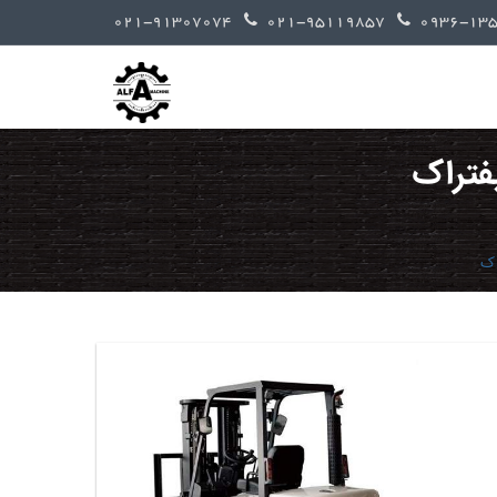
021-91307074
021-95119857
یفتراک
اک