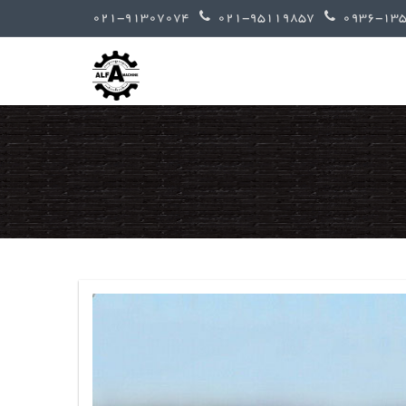
021-91307074
021-95119857