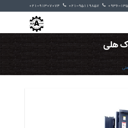
021-91307074
021-95119857
اک هلی
هلی