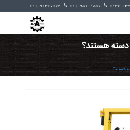
021-91307074
021-95119857
 دسته هستند؟
ته هستند؟