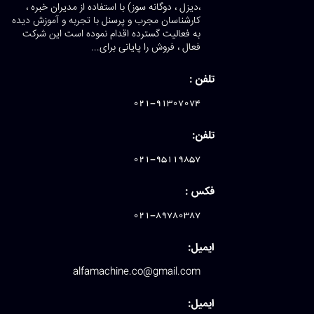
،دیزل ، دوگانه سوز) با استفاده از مدیران خبره ،
کارشناسان مجرب و پرسنل با تجربه و آموزش دیده
به فعالیت گسترده اقدام نموده است این شرکت
فعال ، فروش را پایانی برای...
تلفن :
021-91307074
تلفن:
021-95119857
فکس :
021-89780387
ایمیل:
alfamachine.co@gmail.com
ایمیل: