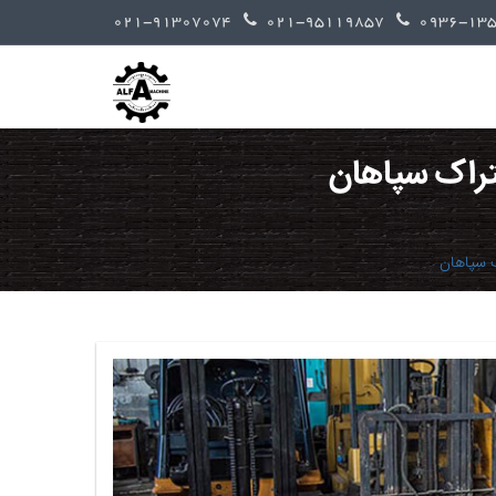
021-91307074
021-95119857
تراک سپاهان
 سپاهان