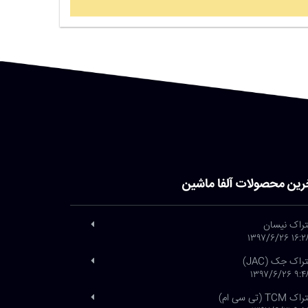
رین محصولات آلفا ماشین
تراک نیسان
۱۶:۲۸ ۱۳۹۷/۶
تراک جک (JAC)
۹:۴۸ ۱۳۹۷/۶
 TCM (تی سی ام)