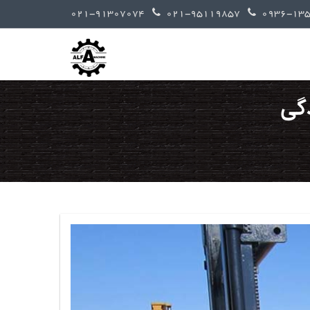
021-91307074
021-95119857
دگی