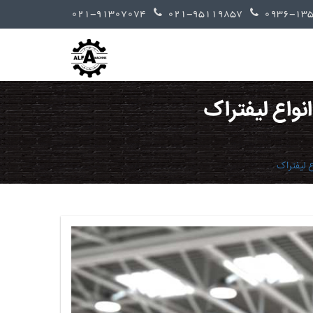
021-91307074
021-95119857
نواع لیفتراک
 لیفتراک