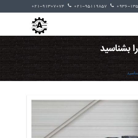
021-91307074
021-95119857
را بشناسید
شناسید