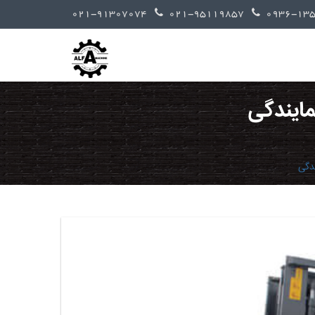
021-91307074
021-95119857
مایندگی
ندگی