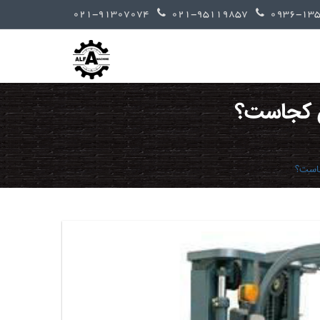
021-91307074
021-95119857
ان کجاست؟
جاست؟