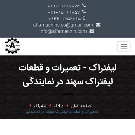
021-91307074
021-95119857
0936-1352015
alfamachine.co@gmail.com
info@alfamachin.com
لیفتراک - تعمیرات و قطعات
لیفتراک سهند در نمایندگی
صفحه اصلی
وبلاگ
لیفتراک
تعمیرات و قطعات لیفتراک سهند در نمایندگی