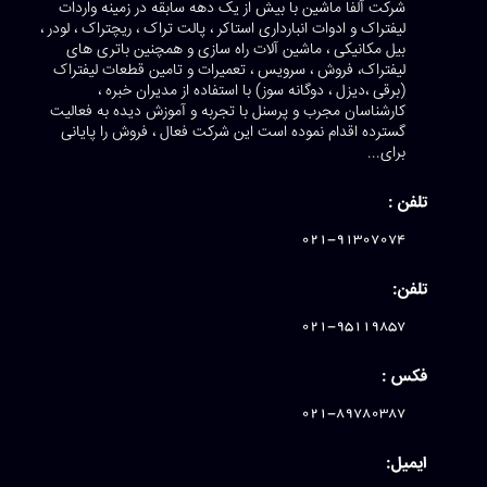
شرکت آلفا ماشین با بیش از یک دهه سابقه در زمینه واردات
لیفتراک و ادوات انبارداری استاکر ، پالت تراک ، ریچتراک ، لودر ،
بیل مکانیکی ، ماشین آلات راه سازی و همچنین باتری های
لیفتراک، فروش ، سرویس ، تعمیرات و تامین قطعات لیفتراک
(برقی ،دیزل ، دوگانه سوز) با استفاده از مدیران خبره ،
کارشناسان مجرب و پرسنل با تجربه و آموزش دیده به فعالیت
گسترده اقدام نموده است این شرکت فعال ، فروش را پایانی
برای...
تلفن :
021-91307074
تلفن:
021-95119857
فکس :
021-89780387
ایمیل: