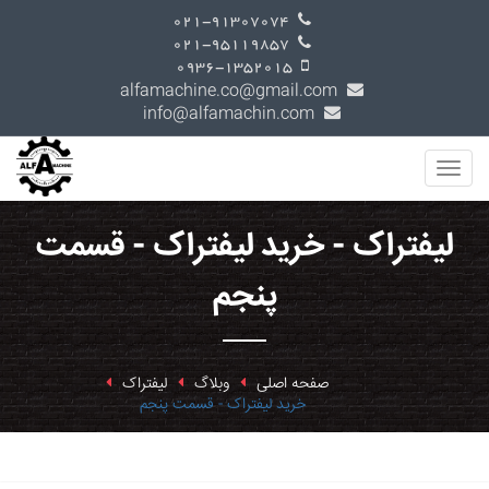
021-91307074
021-95119857
0936-1352015
alfamachine.co@gmail.com
info@alfamachin.com
لیفتراک - خرید لیفتراک - قسمت
پنجم
صفحه اصلی
وبلاگ
لیفتراک
خرید لیفتراک - قسمت پنجم