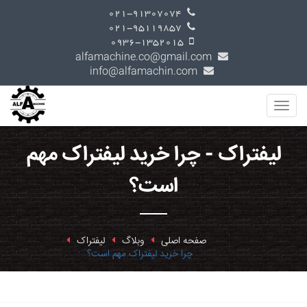
021-91307074
021-95119857
0936-1352015
alfamachine.co@gmail.com
info@alfamachin.com
لیفتراک - چرا خرید لیفتراک مهم
است؟
صفحه اصلی
وبلاگ
لیفتراک
چرا خرید لیفتراک مهم است؟