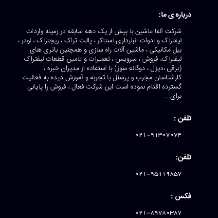
درباره ی ما:
شرکت آلفا ماشین با بیش از یک دهه سابقه در زمینه واردات
لیفتراک و ادوات انبارداری استاکر ، پالت تراک ، ریچتراک ، لودر ،
بیل مکانیکی ، ماشین آلات راه سازی و همچنین باتری های
لیفتراک، فروش ، سرویس ، تعمیرات و تامین قطعات لیفتراک
(برقی ،دیزل ، دوگانه سوز) با استفاده از مدیران خبره ،
کارشناسان مجرب و پرسنل با تجربه و آموزش دیده به فعالیت
گسترده اقدام نموده است این شرکت فعال ، فروش را پایانی
برای...
تلفن :
021-91307074
تلفن:
021-95119857
فکس :
021-89780387