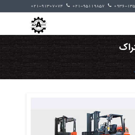
021-91307074
021-95119857
تراک