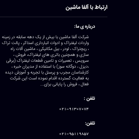
ارتباط با آلفا ماشین
درباره ی ما:
شرکت آلفا ماشین با بیش از یک دهه سابقه در زمینه
واردات لیفتراک و ادوات انبارداری استاکر ، پالت تراک
، ریچتراک ، لودر ، بیل مکانیکی ، ماشین آلات راه
سازی و همچنین باتری های لیفتراک، فروش ،
سرویس ، تعمیرات و تامین قطعات لیفتراک (برقی
،دیزل ، دوگانه سوز) با استفاده از مدیران خبره ،
کارشناسان مجرب و پرسنل با تجربه و آموزش دیده
به فعالیت گسترده اقدام نموده است این شرکت
فعال ، فروش را پایانی برای...
تلفن :
021-91307074
تلفن:
021-95119857